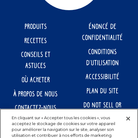
PRODUITS
ÉNONCÉ DE
CONFIDENTIALITÉ
RECETTES
CONDITIONS
CONSEILS ET
D’UTILISATION
ASTUCES
ACCESSIBILITÉ
OÙ ACHETER
PLAN DU SITE
À PROPOS DE NOUS
DO NOT SELL OR
CONTACTEZ-NOUS
SHARE MY PERSONAL
En cliquant sur « Accepter tous les cookies », vous
acceptez le stockage de cookies sur votre appareil
INFORMATION
pour améliorer la navigation sur le site, analyser son
utilisation et contribuer à nos efforts de marketing.