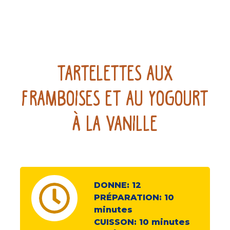
Tartelettes Aux
Framboises Et Au Yogourt
À La Vanille
DONNE:
12
PRÉPARATION:
10
minutes
CUISSON:
10
minutes