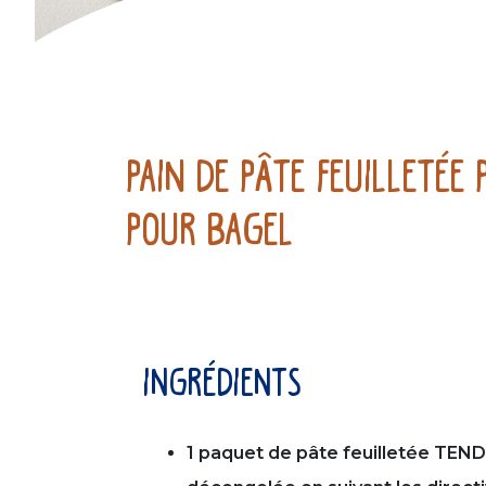
Pain de pâte feuilletée
pour bagel
ingrédients
1 paquet de pâte feuilletée TEN