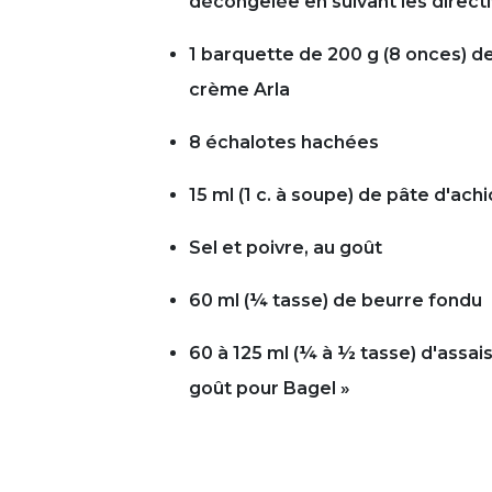
décongelée en suivant les directi
1 barquette de 200 g (8 onces) d
crème Arla
8 échalotes hachées
15 ml (1 c. à soupe) de pâte d'ach
Sel et poivre, au goût
60 ml (¼ tasse) de beurre fondu
60 à 125 ml (¼ à ½ tasse) d'assai
goût pour Bagel »