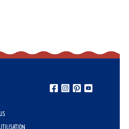
US
UTILISATION